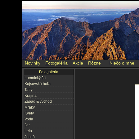
Novinky
Fotogaléria
Akcie
Rôzne
Niečo o mne
Fotogaléria
Lomnický štít
Kojšovská hoľa
Tatry
Krajina
Západ & východ
Mraky
Kvety
Voda
Jar
Leto
Jeseň